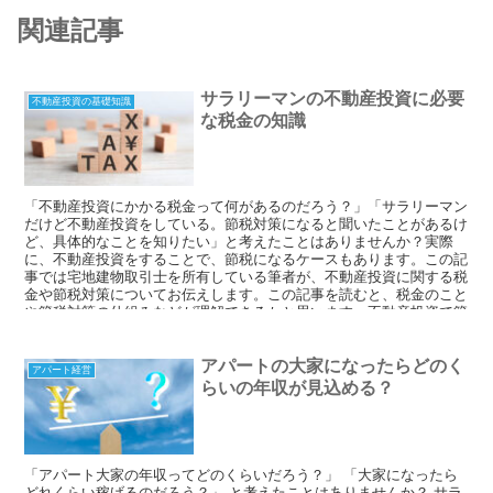
関連記事
サラリーマンの不動産投資に必要
不動産投資の基礎知識
な税金の知識
「不動産投資にかかる税金って何があるのだろう？」「サラリーマン
だけど不動産投資をしている。節税対策になると聞いたことがあるけ
ど、具体的なことを知りたい」と考えたことはありませんか？実際
に、不動産投資をすることで、節税になるケースもあります。この記
事では宅地建物取引士を所有している筆者が、不動産投資に関する税
金や節税対策についてお伝えします。この記事を読むと、税金のこと
や節税対策の仕組みなどが理解できるかと思います。不動産投資で節
税することはできますが、節税を主とした不動産投資は本来の目的か
らはずれるので、注意が必要です
アパートの大家になったらどのく
アパート経営
らいの年収が見込める？
「アパート大家の年収ってどのくらいだろう？」 「大家になったら
どれくらい稼げるのだろう？」 と考えたことはありませんか？ サラ